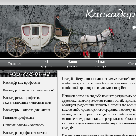
О
Наши
О нас
Главная
Фот
группе
услуги
пишут
Свадьба, безусловно, одно из самых важнейших
Каскадёр как профессия
особенно трепетно к свадебной церемонии относ
особенной, зрелищной и запоминающейся.
Каскадёр. С чего все начиналось?
Испокон веков на свадьбе принято устраивать 
Каскадёрская профессия -
деревнях, поэтому веселая толпа гостей, пригла
захватывающий и опасный мир
сообщить радостную новость. Сегодня же больши
какого-либо транспортного средства, поэтому ни
Каскадёры – опасно для жизни
молодожены стараются выделиться любыми спо
Развитие профессии
мощные внедорожники или ретро автомобили, к
вы хотите действительно необычную и запомин
Опасная работа – каскадёр
свадьбу
.
Каскадер - профессия мечты