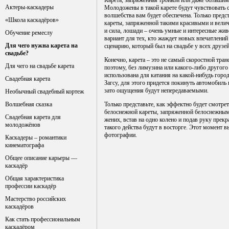
Карета, запряженная тройкой или даже большим
Актеры-каскадеры
Молодожены в такой карете будут чувствовать 
волшебства вам будет обеспечена. Только предс
«Школа каскадёров»
кареты, запряженной такими красивыми и вели
и сила, лошади – очень умные и интересные жив
Обучение ремеслу
вариант для тех, кто жаждет новых впечатлений
Для чего нужна карета на
сценарию, который был на свадьбе у всех друзей
свадьбе?
Конечно, карета – это не самый скоростной тран
Для чего на свадьбе карета
поэтому, без лимузина или какого-либо другого
использована для катания на какой-нибудь горо
Свадебная карета
Загсу, для этого придется покинуть автомобиль и
зато ощущения будут непередаваемыми.
Необычный свадебный кортеж
Волшебная сказка
Только представьте, как эффектно будет смотр
белоснежной кареты, запряженной белоснежным
Свадебная карета для
жених, встав на одно колено и подав руку прекр
молодожёнов
такого действа будут в восторге. Этот момент 
фотографии.
Каскадеры – романтики
кинематографа
Общее описание карьеры —
каскадёр
Общая характеристика
профессии каскадёр
Мастерство российских
каскадёров
Как стать профессиональным
каскадёром