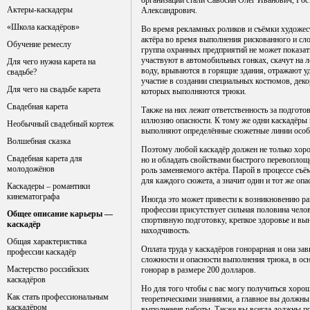
организации стали Савосин Олег Иванович, Ро
Актеры-каскадеры
Александрович.
«Школа каскадёров»
Во время рекламных роликов и съёмки художе
актёра во время выполнения рискованного и сло
Обучение ремеслу
группа охранных предприятий
не может показат
участвуют в автомобильных гонках, скачут на 
Для чего нужна карета на
воду, врываются в горящие здания, отражают у
свадьбе?
участие в создании специальных костюмов, дек
Для чего на свадьбе карета
которых выполняются трюки.
Свадебная карета
Также на них лежит ответственность за подгото
иллюзию опасности. К тому же одни каскадёры 
Необычный свадебный кортеж
выполняют определённые сюжетные линии особ
Волшебная сказка
Поэтому любой каскадёр должен не только хор
Свадебная карета для
но и обладать свойствами быстрого перевоплоще
молодожёнов
роль заменяемого актёра. Парой в процессе съ
для каждого сюжета, а значит один и тот же оп
Каскадеры – романтики
кинематографа
Иногда это может привести к возникновению ра
профессии присутствует сильная половина чел
Общее описание карьеры —
спортивную подготовку, крепкое здоровье и вын
каскадёр
находчивость.
Общая характеристика
Оплата труда у каскадёров гонорарная и она за
профессии каскадёр
сложности и опасности выполнения трюка, в ос
Мастерство российских
гонорар в размере 200 долларов.
каскадёров
Но для того чтобы с вас могу получиться хоро
Как стать профессиональным
теоретическими знаниями, а главное вы должны 
каскадёром
выполнения работы. Также вы всегда должны пом