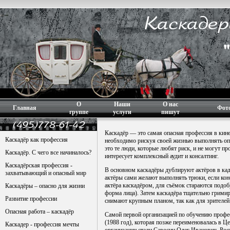
О
Наши
О нас
Главная
Фот
группе
услуги
пишут
Каскадёр — это самая опасная профессия в кин
Каскадёр как профессия
необходимо рискуя своей жизнью выполнять оп
это те люди, которые любят риск, и не могут пр
Каскадёр. С чего все начиналось?
интересует
комплексный аудит и консалтинг
.
Каскадёрская профессия -
В основном каскадёры дублируют актёров в кад
захватывающий и опасный мир
актёры сами желают выполнять трюки, если кон
актёра каскадёром, для съёмок стараются подоб
Каскадёры – опасно для жизни
форма лица). Затем каскадёра тщательно грими
Развитие профессии
снимают крупным планом, так как для зрителей
Опасная работа – каскадёр
Самой первой организацией по обучению профе
(1988 год), которая позже переименовалась в
Каскадер - профессия мечты